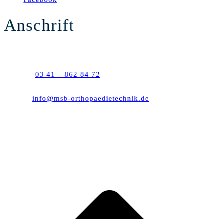
Anschrift
Semmelweisstraße 10
04103 Leipzig
Telefon:
03 41 – 862 84 72
Telefax: 03 41 – 862 92 63
E-Mail:
info@msb-orthopaedietechnik.de
Montag – Donnerstag: 8:00 – 18:00 Uhr
Freitag: 8:00 – 15:00 Uhr
(Samstags nach Vereinbarung)