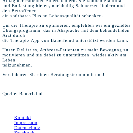
Alltag der Patienten zu erleichtern. Sie können Stabilität
und Entlastung bieten, nachhaltig Schmerzen lindern und
den Betroffenen
ein spürbares Plus an Lebensqualität schenken.
Um die Therapie zu optimieren, empfehlen wir ein gezieltes
Übungsprogramm, das in Absprache mit dem behandelnden
Arzt durch
die Therapie-App von Bauerfeind unterstützt werden kann.
Unser Ziel ist es, Arthrose-Patienten zu mehr Bewegung zu
motivieren und sie dabei zu unterstützen, wieder aktiv am
Leben
teilzunehmen.
Vereinbaren Sie einen Beratungstermin mit uns!
Quelle: Bauerfeind
© 2026 MSB-Orthopädie-Technik GmbH Leipzig
Kontakt
Impressum
Datenschutz
Facebook