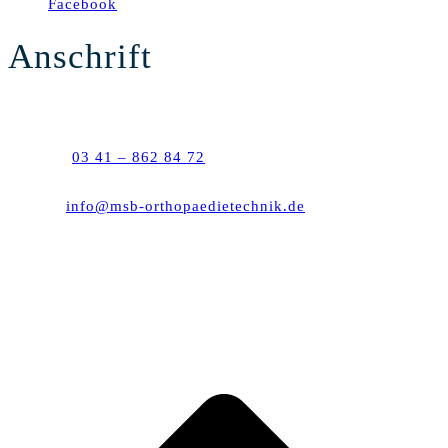
Facebook
Anschrift
Semmelweisstraße 10
04103 Leipzig
Telefon:
03 41 – 862 84 72
Telefax: 03 41 – 862 92 63
E-Mail:
info@msb-orthopaedietechnik.de
Montag – Donnerstag: 8:00 – 18:00 Uhr
Freitag: 8:00 – 15:00 Uhr
(Samstags nach Vereinbarung)