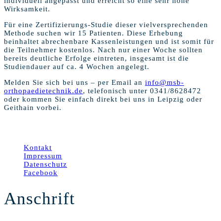
individuell angepasst und erreicht so eine sehr hohe
Wirksamkeit.
Für eine Zertifizierungs-Studie dieser vielversprechenden
Methode suchen wir 15 Patienten. Diese Erhebung
beinhaltet abrechenbare Kassenleistungen und ist somit für
die Teilnehmer kostenlos. Nach nur einer Woche sollten
bereits deutliche Erfolge eintreten, insgesamt ist die
Studiendauer auf ca. 4 Wochen angelegt.
Melden Sie sich bei uns – per Email an
info@msb-
orthopaedietechnik.de
, telefonisch unter 0341/8628472
oder kommen Sie einfach direkt bei uns in Leipzig oder
Geithain vorbei.
© 2026 MSB-Orthopädie-Technik GmbH Leipzig
Kontakt
Impressum
Datenschutz
Facebook
Anschrift