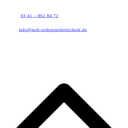
Semmelweisstraße 10
04103 Leipzig
Telefon:
03 41 – 862 84 72
Telefax: 03 41 – 862 92 63
E-Mail:
info@msb-orthopaedietechnik.de
Montag – Donnerstag: 8:00 – 18:00 Uhr
Freitag: 8:00 – 15:00 Uhr
(Samstags nach Vereinbarung)